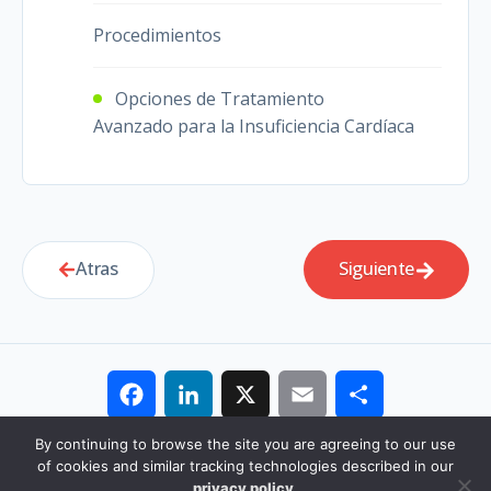
Procedimientos
Opciones de Tratamiento
Avanzado para la Insuficiencia Cardíaca
Atras
Siguiente
Facebook
LinkedIn
X
Email
Share
By continuing to browse the site you are agreeing to our use
of cookies and similar tracking technologies described in our
© 2026 PCNA. All rights reserved.
Política de Privacidad
privacy policy
.