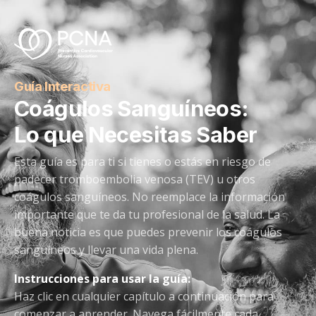
Guía Interactiva
Coágulos Sanguíneos:
Lo que Necesitas Saber
Esta guía es para ti si tienes o estás en riesgo de
padecer tromboembolia venosa (TEV) u otros
coágulos sanguíneos. No reemplace la información
importante que te da tu profesional de la salud. La
buena noticia es que puedes prevenir los coágulos
sanguíneos y llevar una vida plena.
Instrucciones para usar la guía:
Haz clic en cualquier capítulo a continuación para
comenzar a aprender. Navega fácilmente cada