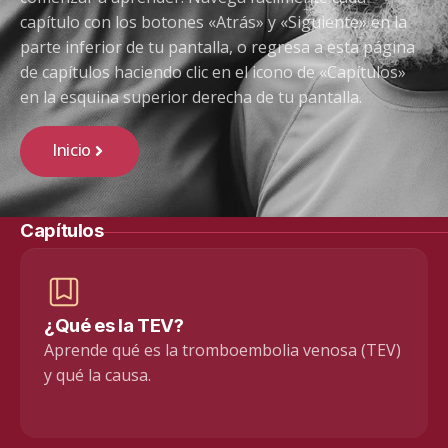
capítulo con los botones «Atrás» y «Siguiente» en la
parte inferior de tu pantalla, o regresa a esta página
de capítulos haciendo clic en el icono de «Capítulos»
en la esquina superior derecha de tu pantalla.
Inicio
Capítulos
¿Qué es la TEV?
Aprende qué es la tromboembolia venosa (TEV)
y qué la causa.